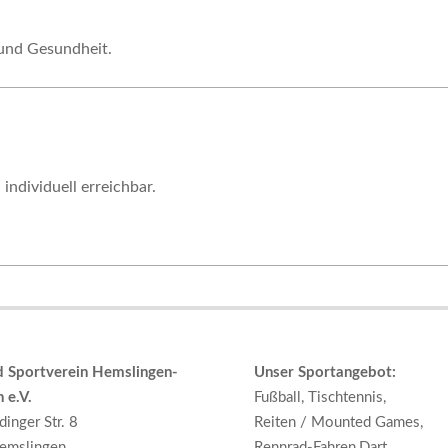
 und Gesundheit.
individuell erreichbar.
d Sportverein Hemslingen-
Unser Sportangebot:
 e.V.
Fußball, Tischtennis,
inger Str. 8
Reiten / Mounted Games,
emslingen
Rennrad-Fahren,Dart,