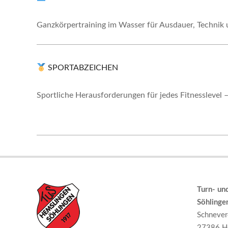
Ganzkörpertraining im Wasser für Ausdauer, Technik
SPORTABZEICHEN
Sportliche Herausforderungen für jedes Fitnesslevel – 
2026-
07-
04
Turn- un
Söhlingen
Schneverd
27386 H